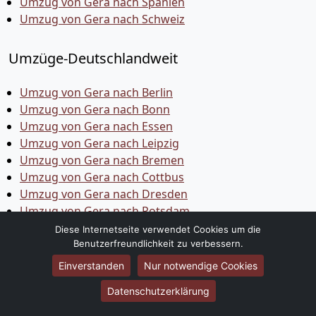
Umzug von Gera nach Spanien
Umzug von Gera nach Schweiz
Umzüge-Deutschlandweit
Umzug von Gera nach Berlin
Umzug von Gera nach Bonn
Umzug von Gera nach Essen
Umzug von Gera nach Leipzig
Umzug von Gera nach Bremen
Umzug von Gera nach Cottbus
Umzug von Gera nach Dresden
Umzug von Gera nach Potsdam
Umzug von Gera nach Stuttgart
Diese Internetseite verwendet Cookies um die
Umzug von Gera nach Hamburg
Benutzerfreundlichkeit zu verbessern.
Umzug von Gera nach Frankfurt am Main
Einverstanden
Nur notwendige Cookies
Umzug von Gera nach München
Datenschutzerklärung
Umzug von Gera nach Nürnberg
Umzug von Gera nach Augsburg