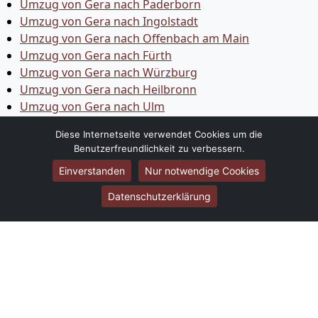
Umzug von Gera nach Paderborn
Umzug von Gera nach Ingolstadt
Umzug von Gera nach Offenbach am Main
Umzug von Gera nach Fürth
Umzug von Gera nach Würzburg
Umzug von Gera nach Heilbronn
Umzug von Gera nach Ulm
Umzug von Gera nach Pforzheim
Diese Internetseite verwendet Cookies um die
Umzug von Gera nach Wolfsburg
Benutzerfreundlichkeit zu verbessern.
Umzug von Gera nach Bottrop
Einverstanden
Nur notwendige Cookies
Umzug von Gera nach Göttingen
Umzug von Gera nach Reutlingen
Datenschutzerklärung
Umzug von Gera nach Bremer­haven
Umzug von Gera nach Koblenz
Umzug von Gera nach Erlangen
Umzug von Gera nach Bergisch Gladbach
Umzug von Gera nach Remscheid
Umzug von Gera nach Jena
Umzug von Gera nach Recklinghausen