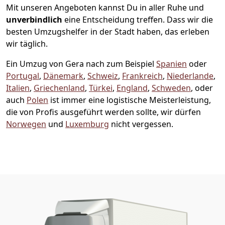
Mit unseren Angeboten kannst Du in aller Ruhe und
unverbindlich
eine Entscheidung treffen. Dass wir die
besten Umzugshelfer in der Stadt haben, das erleben
wir täglich.
Ein Umzug von Gera nach zum Beispiel
Spanien
oder
Portugal
,
Dänemark
,
Schweiz
,
Frankreich
,
Niederlande
,
Italien
,
Griechenland
,
Türkei
,
England
,
Schweden
, oder
auch
Polen
ist immer eine logistische Meisterleistung,
die von Profis ausgeführt werden sollte, wir dürfen
Norwegen
und
Luxemburg
nicht vergessen.