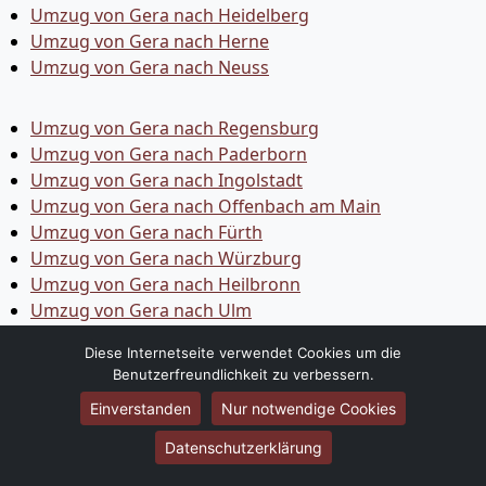
Umzug von Gera nach Heidelberg
Umzug von Gera nach Herne
Umzug von Gera nach Neuss
Umzug von Gera nach Regensburg
Umzug von Gera nach Paderborn
Umzug von Gera nach Ingolstadt
Umzug von Gera nach Offenbach am Main
Umzug von Gera nach Fürth
Umzug von Gera nach Würzburg
Umzug von Gera nach Heilbronn
Umzug von Gera nach Ulm
Umzug von Gera nach Pforzheim
Diese Internetseite verwendet Cookies um die
Umzug von Gera nach Wolfsburg
Benutzerfreundlichkeit zu verbessern.
Umzug von Gera nach Bottrop
Einverstanden
Nur notwendige Cookies
Umzug von Gera nach Göttingen
Umzug von Gera nach Reutlingen
Datenschutzerklärung
Umzug von Gera nach Bremer­haven