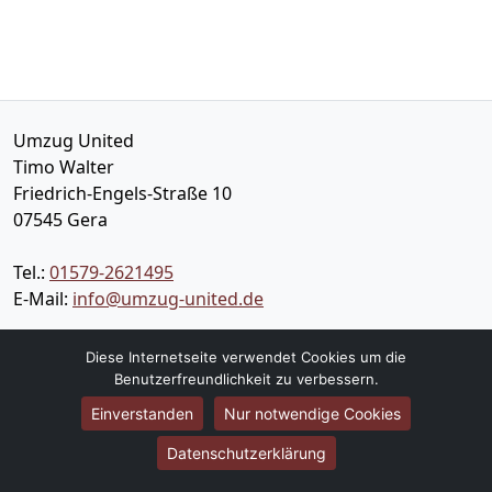
Umzug United
Timo Walter
Friedrich-Engels-Straße 10
07545
Gera
Tel.:
01579-2621495
E-Mail:
info@umzug-united.de
Öffnungszeiten:
Mo - Sa: 09:00 - 16:00 Uhr
Diese Internetseite verwendet Cookies um die
Benutzerfreundlichkeit zu verbessern.
Einverstanden
Nur notwendige Cookies
Impressum
Datenschutz
Datenschutzerklärung